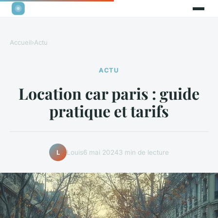
Accueil
›
Actu
ACTU
Location car paris : guide
pratique et tarifs
Louis
6 mai 2024
3 min de lecture
L