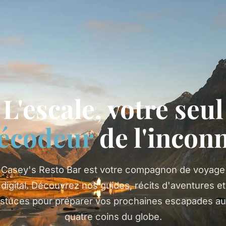
L'escale, votre seul
écodeur
de l'incon
Casey's Resto Bar est votre compagnon de voyage
digital. Découvrez nos guides, récits d'aventures et
stuces pour préparer vos prochaines escapades a
quatre coins du globe.