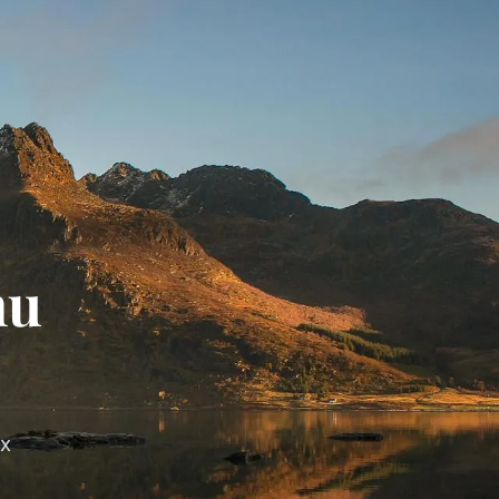
nu
ux