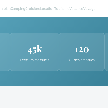
n plan
Camping
Croisière
Location
Tourisme
Vacance
Voyage
45k
120
s
Lecteurs mensuels
Guides pratiques